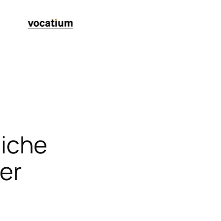
liche
der