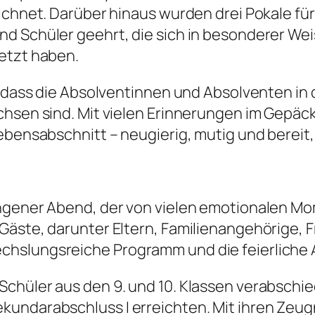
eichnet. Darüber hinaus wurden drei Pokale 
 Schüler geehrt, die sich in besonderer Weis
etzt haben.
, dass die Absolventinnen und Absolventen in
hsen sind. Mit vielen Erinnerungen im Gepäck
ebensabschnitt – neugierig, mutig und bereit
ungener Abend, der von vielen emotionalen M
äste, darunter Eltern, Familienangehörige, 
hslungsreiche Programm und die feierliche
hüler aus den 9. und 10. Klassen verabschiede
undarabschluss I erreichten. Mit ihren Zeug