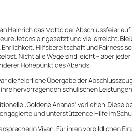
usen Heinrich das Motto der Abschlussfeier auf
bt eure Jetons eingesetzt und viel erreicht. Bl
rlichkeit, Hilfsbereitschaft und Fairness s
elbst. Nicht alle Wege sind leicht – aber jeder 
nderer Höhepunkt des Abends.
ar die feierliche Übergabe der Abschlusszeug
ür ihre hervorragenden schulischen Leistunge
itionelle „Goldene Ananas“ verliehen. Diese
engagierte und unterstützende Hilfe im Schul
ersprecherin Viyan. Für ihren vorbildlichen E