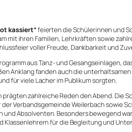
pot kassiert“
feierten die Schülerinnen und Sch
 mit ihren Familien, Lehrkräften sowie zahlr
ussfeier voller Freude, Dankbarkeit und Zuve
Programm aus Tanz- und Gesangseinlagen, da
Großen Anklang fanden auch die unterhaltsamen
nd für viele Lacher im Publikum sorgten.
prägten zahlreiche Reden den Abend. Die Sch
er der Verbandsgemeinde Weilerbach sowie Sc
en und Absolventen. Besonders bewegend ware
nd Klassenlehrern für die Begleitung und Unte