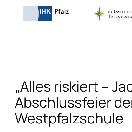
Zum
Inhalt
springen
„Alles riskiert – J
Abschlussfeier der
Westpfalzschule